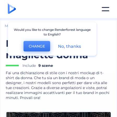
Mockup
Abbigliamento
Mockup T-shirt
Would you like to change Renderforest language
to English?
Mockup design
No, thanks
CHANGE
magliette donna
Include
9 scene
Fai una dichiarazione di stile con i nostri mockup di t-
shirt da donna. Che tu sia un brand di moda o un
designer, i nostri modelli sono perfetti per dare vita alle
tue creazioni. Grazie a diverse angolazioni e viste, potrai
realizzare immagini accattivanti per il tuo brand in pochi
minuti. Provali ora!