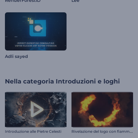
RenderForestID
Lee
Adli sayed
Nella categoria
Introduzioni e loghi
R
ivelazione del logo con fiamma rotante
Introduzione alle Pietre Celesti