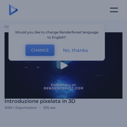
Casa
Modelli
Introduzione Pixelata In 3D
Would you like to change Renderforest language
to English?
No, thanks
CHANGE
Introduzione pixelata in 3D
103K+
Esportazioni
15 sec