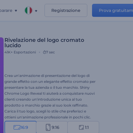
parare
Registrazione
Prova gratuita
Rivelazione del logo cromato
lucido
41K+
Esportazioni
7 sec
Crea un'animazione di presentazione del logo di
grande effetto con un elegante effetto cromato per
presentare la tua azienda o il tuo marchio. Shiny
Chrome Logo Reveal ti aiuterà a conquistare nuovi
clienti creando un'introduzione unica al tuo
prodotto o marchio grazie al suo look raffinato.
Carica il tuo logo, scegli lo stile che preferisci e
ottieni un'animazione professionale in pochi clic.
Perfetto per presentazioni aziendali, promozioni del
16:9
9:16
1:1
marchio, presentazioni di prodotti tecnologici e