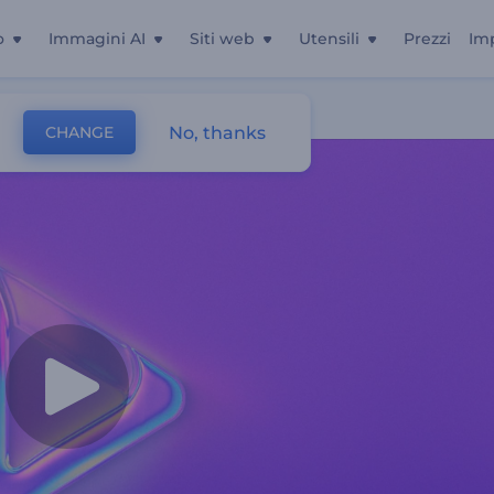
o
Immagini AI
Siti web
Utensili
Prezzi
Im
No, thanks
CHANGE