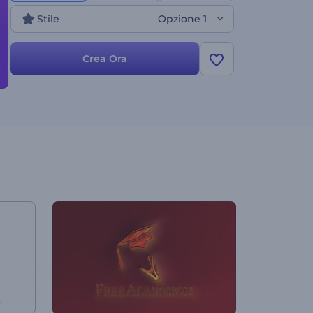
molto altro. Provalo subito!
Stile
Opzione 1
Crea Ora