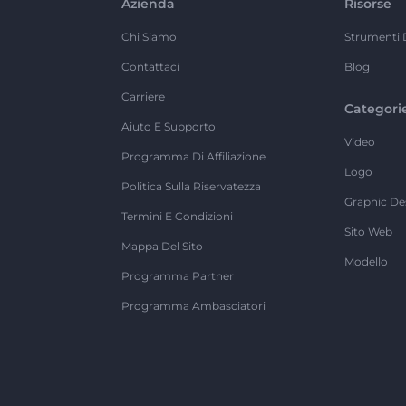
Azienda
Risorse
Chi Siamo
Strumenti 
Contattaci
Blog
Carriere
Categori
Aiuto E Supporto
Video
Programma Di Affiliazione
Logo
Politica Sulla Riservatezza
Graphic De
Termini E Condizioni
Sito Web
Mappa Del Sito
Modello
Programma Partner
Programma Ambasciatori