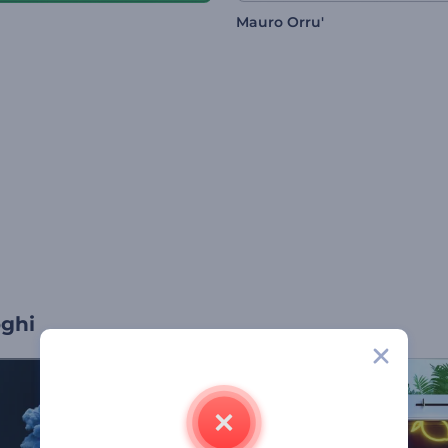
Mauro Orru'
oghi