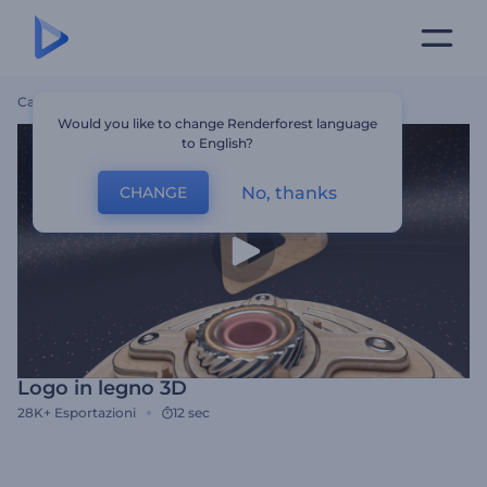
Casa
Modelli
Logo In Legno 3D
Would you like to change Renderforest language
to English?
No, thanks
CHANGE
Logo in legno 3D
28K+
Esportazioni
12 sec