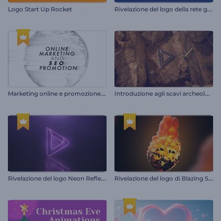
R
ivelazione del logo della rete globale
Logo Start Up Rocket
M
arketing online e promozione SEO
I
ntroduzione agli scavi archeologici
R
ivelazione del logo Neon Reflections
R
ivelazione del logo di Blazing Sphere