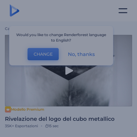
Casa
Modelli
Rivelazione Del Logo Del Cubo Metallico
Would you like to change Renderforest language
to English?
No, thanks
CHANGE
Modello Premium
Rivelazione del logo del cubo metallico
35K+
Esportazioni
15 sec