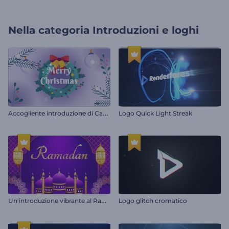
Nella categoria
Introduzioni e loghi
A
ccogliente introduzione di Capodanno
Logo Quick Light Streak
U
n'introduzione vibrante al Ramadan
Logo glitch cromatico