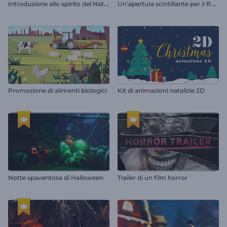
I
ntroduzione allo spirito del Natale
U
n'apertura scintillante per il Ramadan
Promozione di alimenti biologici
Kit di animazioni natalizie 2D
Notte spaventosa di Halloween
Trailer di un film horror