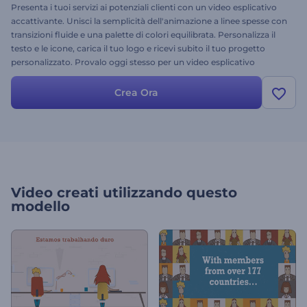
Presenta i tuoi servizi ai potenziali clienti con un video esplicativo
accattivante. Unisci la semplicità dell'animazione a linee spesse con
transizioni fluide e una palette di colori equilibrata. Personalizza il
testo e le icone, carica il tuo logo e ricevi subito il tuo progetto
personalizzato. Provalo oggi stesso per un video esplicativo
aziendale, una promozione dei servizi o persino un video sulla
cultura aziendale. Sfrutta la potenza di un'animazione efficace con il
Crea Ora
modello Character Service Promotion.
Video creati utilizzando questo
modello