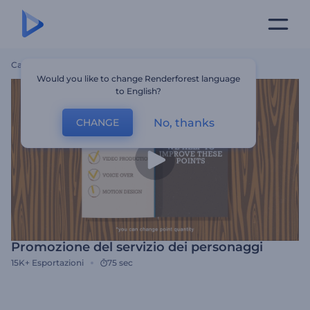
Casa
Modelli
Promozione Del Servizio Dei Personaggi
Would you like to change Renderforest language
to English?
No, thanks
CHANGE
Promozione del servizio dei personaggi
15K+
Esportazioni
75 sec