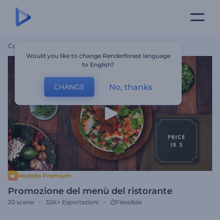
Casa
Modelli
Promozione Del Menù Del Ristorante
Would you like to change Renderforest language
to English?
No, thanks
CHANGE
Modello Premium
Promozione del menù del ristorante
20
scene
32K+
Esportazioni
Flessibile