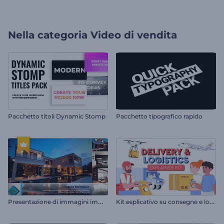
Nella categoria
Video di vendita
Pacchetto titoli Dynamic Stomp
Pacchetto tipografico rapido
P
resentazione di immagini immobiliari
K
it esplicativo su consegne e logistica