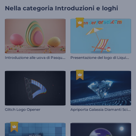
Nella categoria
Introduzioni e loghi
I
ntroduzione alle uova di Pasqua colorate
P
resentazione del logo di Liquid Holidays
A
priporta Galassia Diamanti Scintillanti
Glitch Logo Opener