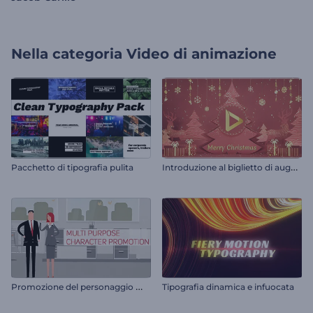
Nella categoria
Video di animazione
I
ntroduzione al biglietto di auguri natalizio pop-up
Pacchetto di tipografia pulita
P
romozione del personaggio multiuso
Tipografia dinamica e infuocata