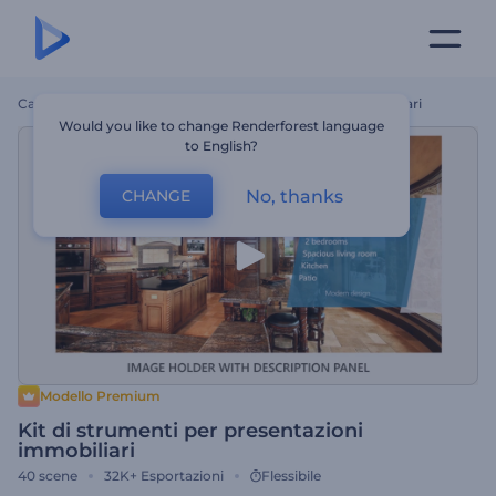
Casa
Modelli
Kit Di Strumenti Per Presentazioni Immobiliari
Would you like to change Renderforest language
to English?
No, thanks
CHANGE
Modello Premium
Kit di strumenti per presentazioni
immobiliari
40
scene
32K+
Esportazioni
Flessibile