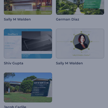
Sally M Walden
German Diaz
Shiv Gupta
Sally M Walden
Jacob Carlile