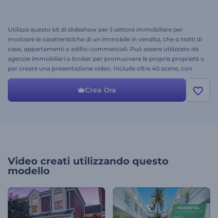
Utilizza questo kit di slideshow per il settore immobiliare per
mostrare le caratteristiche di un immobile in vendita, che si tratti di
case, appartamenti o edifici commerciali. Può essere utilizzato da
agenzie immobiliari o broker per promuovere le proprie proprietà o
per creare una presentazione video. Include oltre 40 scene, con
diverse icone, elementi tipografici, supporti per video e foto e molto
altro. Inizia la promozione della tua attività con facilità grazie a
Crea Ora
questo progetto video versatile e multifunzionale. Basta scegliere le
scene, inserire i testi, selezionare le foto e avviare il rendering.
Video creati utilizzando questo
modello