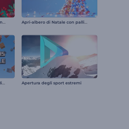
Presentazione di diapositive natalizie
Apri-albero di Natale con palline di Natale
Animazioni dei titoli in stile Minecraft
Apertura degli sport estremi