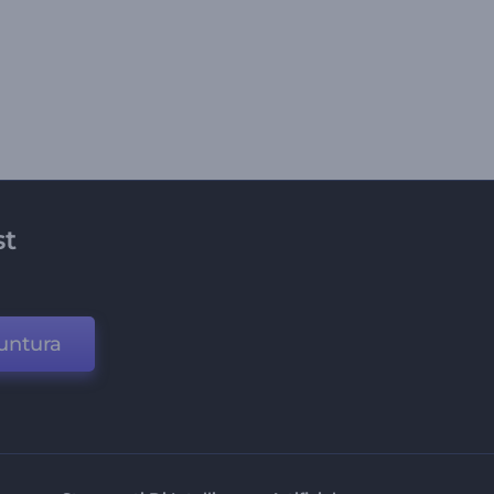
st
untura