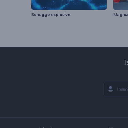
Schegge esplosive
Magica
I