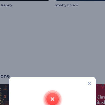
k Kenny
Robby Enrico
ione