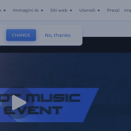
o
Immagini AI
Siti web
Utensili
Prezzi
Im
No, thanks
CHANGE