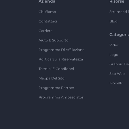
Azienda
Risorse
Chi Siamo
Strumenti 
Contattaci
Blog
Carriere
Categori
Aiuto E Supporto
Video
Programma Di Affiliazione
Logo
Politica Sulla Riservatezza
Graphic De
Termini E Condizioni
Sito Web
Mappa Del Sito
Modello
Programma Partner
Programma Ambasciatori