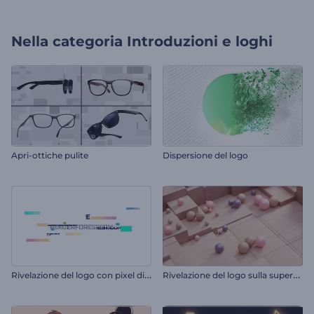
Nella categoria
Introduzioni e loghi
Apri-ottiche pulite
Dispersione del logo
R
ivelazione del logo con pixel dinamici
R
ivelazione del logo sulla superficie a mosaico