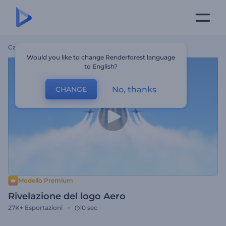
Casa
Modelli
Rivelazione Del Logo Aero
Would you like to change Renderforest language
to English?
No, thanks
CHANGE
Modello Premium
Rivelazione del logo Aero
27K+
Esportazioni
10 sec