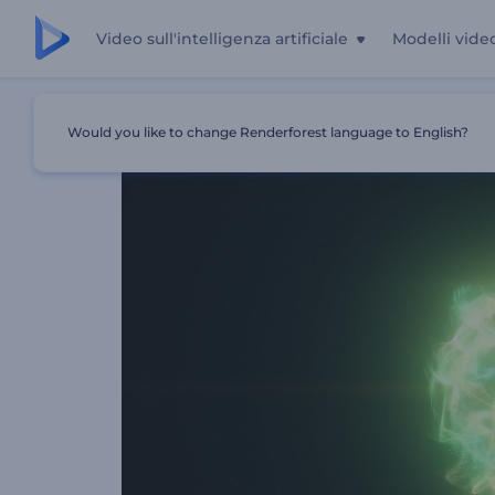
Video sull'intelligenza artificiale
Modelli vide
Casa
Modelli
Logo Delle Particelle Emergenti
Would you like to change Renderforest language to English?