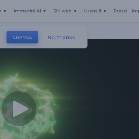
o
Immagini AI
Siti web
Utensili
Prezzi
Im
No, thanks
CHANGE