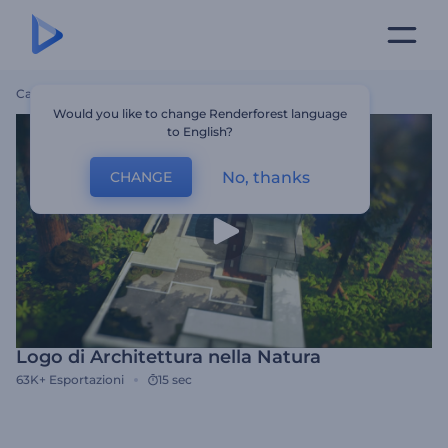
Casa
Modelli
Logo Di Architettura Nella Natura
Would you like to change Renderforest language
to English?
No, thanks
CHANGE
Logo di Architettura nella Natura
63K+
Esportazioni
15 sec