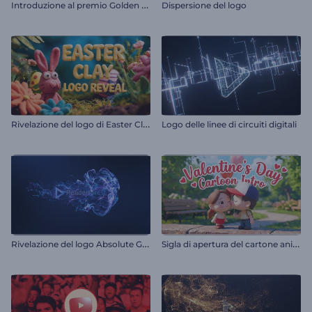
I
ntroduzione al premio Golden Trophy
Dispersione del logo
R
ivelazione del logo di Easter Clay
Logo delle linee di circuiti digitali
R
ivelazione del logo Absolute Glow
S
igla di apertura del cartone animato di San Valentino