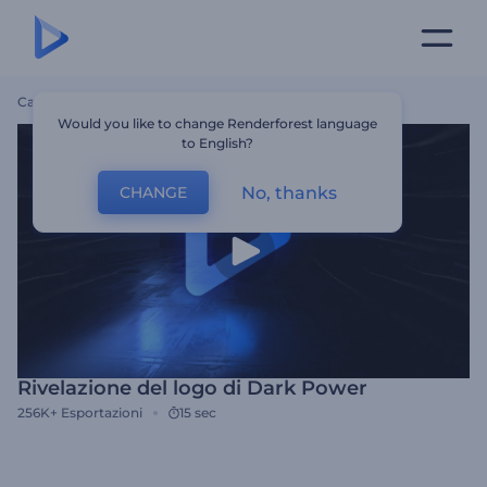
Casa
Modelli
Rivelazione Del Logo Di Dark Power
Would you like to change Renderforest language
to English?
No, thanks
CHANGE
Rivelazione del logo di Dark Power
256K+
Esportazioni
15 sec