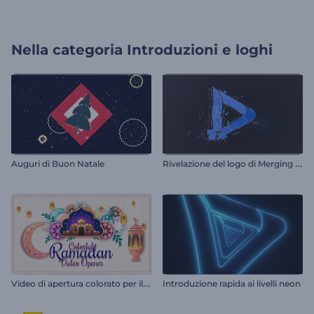
Nella categoria
Introduzioni e loghi
R
ivelazione del logo di Merging Fragments
Auguri di Buon Natale
V
ideo di apertura colorato per il Ramadan
Introduzione rapida ai livelli neon