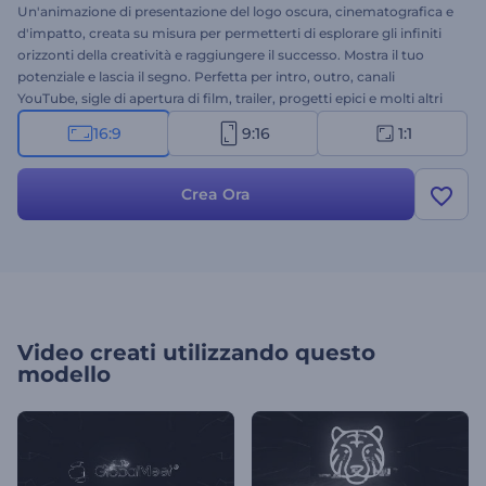
Un'animazione di presentazione del logo oscura, cinematografica e
d'impatto, creata su misura per permetterti di esplorare gli infiniti
orizzonti della creatività e raggiungere il successo. Mostra il tuo
potenziale e lascia il segno. Perfetta per intro, outro, canali
YouTube, sigle di apertura di film, trailer, progetti epici e molti altri
video che richiedono un'atmosfera intensa e un design dark. Carica
16:9
9:16
1:1
il tuo logo e noi faremo del nostro meglio per promuovere il tuo
video. Provala, è gratis!
Crea Ora
Video creati utilizzando questo
modello