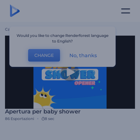
Casa
Modelli
Apertura Per Baby Shower
Would you like to change Renderforest language
to English?
No, thanks
CHANGE
Apertura per baby shower
86
Esportazioni
8 sec