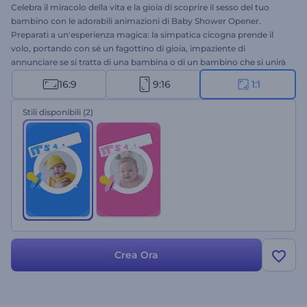
Celebra il miracolo della vita e la gioia di scoprire il sesso del tuo
bambino con le adorabili animazioni di Baby Shower Opener.
Preparati a un'esperienza magica: la simpatica cicogna prende il
volo, portando con sé un fagottino di gioia, impaziente di
annunciare se si tratta di una bambina o di un bambino che si unirà
alla tua famiglia. Personalizza le scene con dettagli personali, come
16:9
9:16
1:1
la data presunta del parto o i nomi dei genitori, per creare
un'animazione di apertura per il baby shower davvero unica in
Stili disponibili
(2)
pochi minuti. Perfetto per futuri genitori, organizzatori di eventi,
organizzatori di feste di rivelazione del sesso, ecc. Provalo subito!
Crea Ora