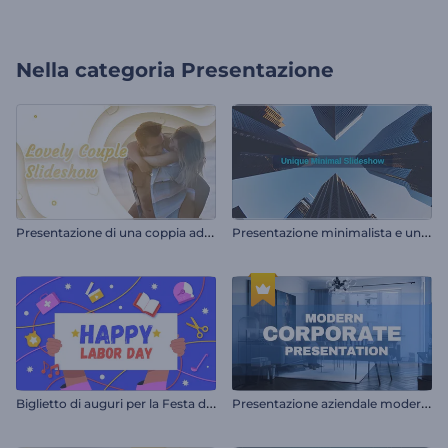
Nella categoria
Presentazione
P
resentazione di una coppia adorabile
P
resentazione minimalista e unica
B
iglietto di auguri per la Festa del Lavoro
P
resentazione aziendale moderna