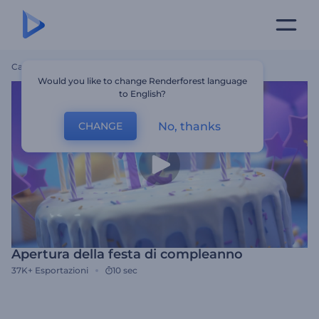
Casa
Modelli
Apertura Della Festa Di Compleanno
Would you like to change Renderforest language
to English?
No, thanks
CHANGE
Apertura della festa di compleanno
37K+
Esportazioni
10 sec