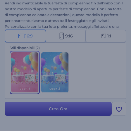
Rendi indimenticabile la tua festa di compleanno fin dall'inizio con il
nostro modello di apertura per feste di compleanno. Con una torta
di compleanno colorata e decorazioni, questo modello è perfetto
per creare entusiasmo e attesa tra il festeggiato e gli invitati.
Personalizzalo con la tua foto preferita, messaggi affettuosi e una
colonna sonora vivace per creare un'introduzione unica alla tua
16:9
9:16
1:1
festa. Perfetto per aprire feste di compleanno, biglietti di auguri,
video di invito e molto altro. Provalo subito!
Stili disponibili
(2)
Crea Ora