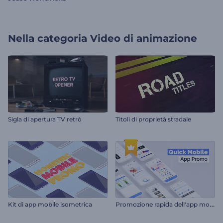
Nella categoria
Video di animazione
Sigla di apertura TV retrò
Titoli di proprietà stradale
P
romozione rapida dell'app mobile
Kit di app mobile isometrica