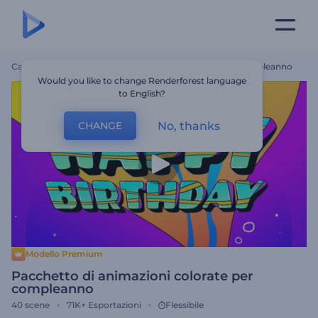
Casa
Modelli
Pacchetto Di Animazioni Colorate Per Compleanno
Would you like to change Renderforest language
to English?
No, thanks
CHANGE
Modello Premium
Pacchetto di animazioni colorate per
compleanno
40
scene
71K+
Esportazioni
Flessibile