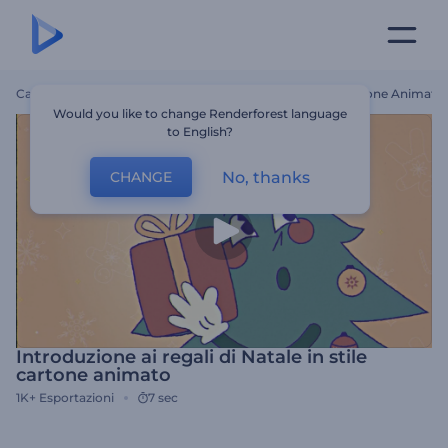
Casa
Modelli
Introduzione Ai Regali Di Natale In Stile Cartone Animato
Would you like to change Renderforest language
to English?
No, thanks
CHANGE
Introduzione ai regali di Natale in stile
cartone animato
1K+
Esportazioni
7 sec