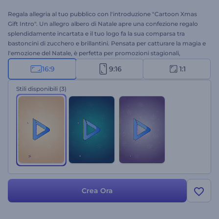
Regala allegria al tuo pubblico con l'introduzione "Cartoon Xmas
Gift Intro". Un allegro albero di Natale apre una confezione regalo
splendidamente incartata e il tuo logo fa la sua comparsa tra
bastoncini di zucchero e brillantini. Pensata per catturare la magia e
l'emozione del Natale, è perfetta per promozioni stagionali,
messaggi di auguri e contenuti per i social media. Personalizzarla è
16:9
9:16
1:1
facilissimo: carica il tuo logo, scrivi il tuo messaggio, scegli una
traccia musicale e seleziona il tuo stile di colore preferito. Inizia
Stili disponibili
(3)
subito!
Crea Ora