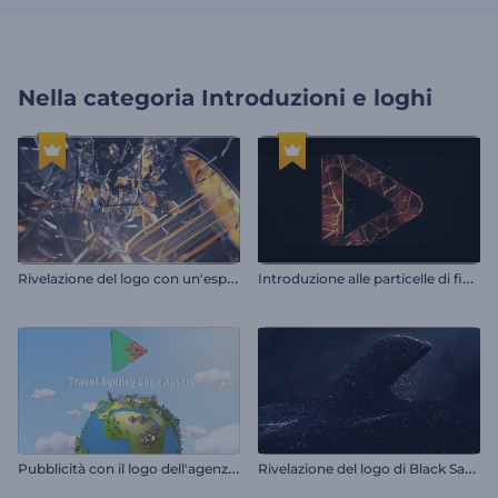
Nella categoria
Introduzioni e loghi
R
ivelazione del logo con un'esplosione di luce
I
ntroduzione alle particelle di fiamma scintillanti
P
ubblicità con il logo dell'agenzia di viaggi
R
ivelazione del logo di Black Sand