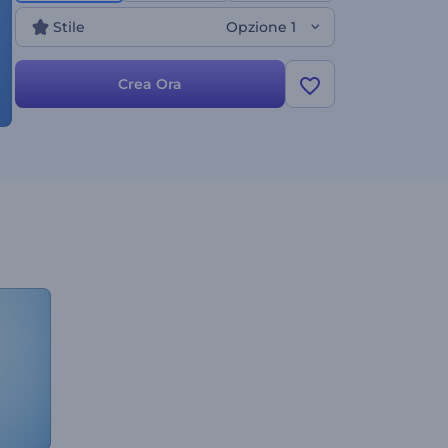
Stile
Opzione 1
Crea Ora