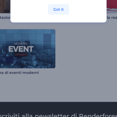
Got it
Presentazione del logo del museo d'arte
ra di eventi moderni
scriviti alla newsletter di Renderfore