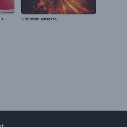
Rivelazione del logo della realtà geometrica
Universo astratto
st