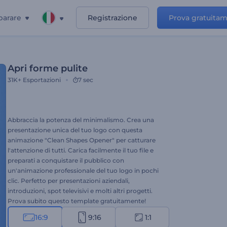
parare
Registrazione
Prova gratuita
Apri forme pulite
31K+
Esportazioni
7 sec
Abbraccia la potenza del minimalismo. Crea una
presentazione unica del tuo logo con questa
animazione "Clean Shapes Opener" per catturare
l'attenzione di tutti. Carica facilmente il tuo file e
preparati a conquistare il pubblico con
un'animazione professionale del tuo logo in pochi
clic. Perfetto per presentazioni aziendali,
introduzioni, spot televisivi e molti altri progetti.
Prova subito questo template gratuitamente!
16:9
9:16
1:1