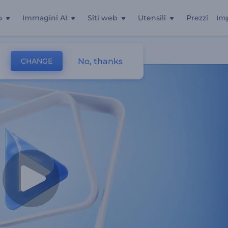
o
Immagini AI
Siti web
Utensili
Prezzi
Im
No, thanks
CHANGE