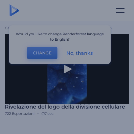
Casa
Modelli
Rivelazione Del Logo Della Divisione Cellulare
Would you like to change Renderforest language
to English?
No, thanks
CHANGE
Rivelazione del logo della divisione cellulare
722
Esportazioni
7 sec