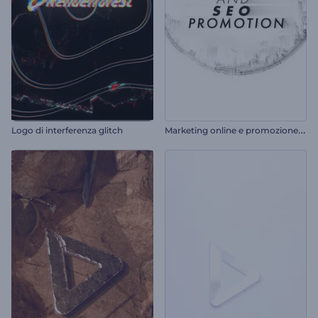
M
arketing online e promozione SEO
Logo di interferenza glitch