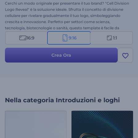
Cerchi un modo originale per presentare il tuo brand? "Cell Division
Logo Reveal" è la soluzione ideale. Sfrutta il concetto di divisione
cellulare per rivelare gradualmente il tuo logo, simboleggiando
crescita e innovazione. Perfetto per settori come scienza,
tecnologia, biotecnologie o sanità, questo template è facile da
personalizzare: basta aggiungere il tuo logo, il tuo slogan e una
16:9
9:16
1:1
musica di sottofondo in linea con l'immagine del tuo brand. Crea
ora e dai vita al tuo logo con un'animazione di grande impatto!
Crea Ora
Nella categoria
Introduzioni e loghi