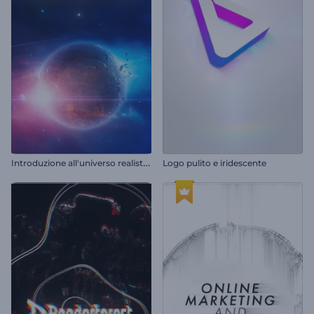
I
ntroduzione all'universo realistico
Logo pulito e iridescente