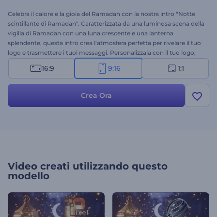
Celebra il calore e la gioia del Ramadan con la nostra intro "Notte
scintillante di Ramadan". Caratterizzata da una luminosa scena della
vigilia di Ramadan con una luna crescente e una lanterna
splendente, questa intro crea l'atmosfera perfetta per rivelare il tuo
logo e trasmettere i tuoi messaggi. Personalizzala con il tuo logo,
inserisci i tuoi messaggi di auguri e aggiungi una colonna sonora
16:9
9:16
1:1
per completare l'atmosfera gioiosa. Perfetta per video di auguri,
inviti per le festività, video promozionali, introduzioni festive per
presentazioni e molto altro. Crea ora e diffondi lo spirito del
Crea Ora
Ramadan!
Video creati utilizzando questo
modello