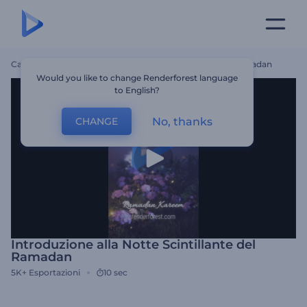
Casa
Modelli
Introduzione Alla Notte Scintillante Del Ramadan
Would you like to change Renderforest language
to English?
No, thanks
CHANGE
Introduzione alla Notte Scintillante del
Ramadan
5K+
Esportazioni
10 sec