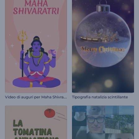
V
ideo di auguri per Maha Shivratri
Tipografia natalizia scintillante