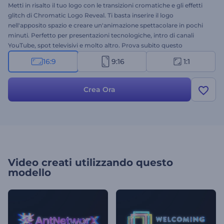
Metti in risalto il tuo logo con le transizioni cromatiche e gli effetti
glitch di Chromatic Logo Reveal. Ti basta inserire il logo
nell'apposito spazio e creare un'animazione spettacolare in pochi
minuti. Perfetto per presentazioni tecnologiche, intro di canali
YouTube, spot televisivi e molto altro. Prova subito questo
nuovissimo template!
16:9
9:16
1:1
Crea Ora
Video creati utilizzando questo
modello