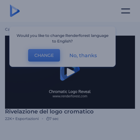
Casa
Modelli
Rivelazione Del Logo Cromatico
Would you like to change Renderforest language
to English?
No, thanks
CHANGE
Rivelazione del logo cromatico
22K+
Esportazioni
7 sec