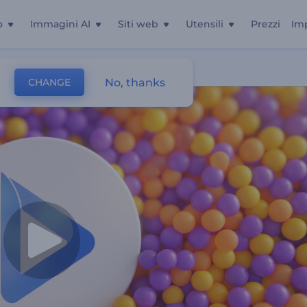
o
Immagini AI
Siti web
Utensili
Prezzi
Im
No, thanks
CHANGE