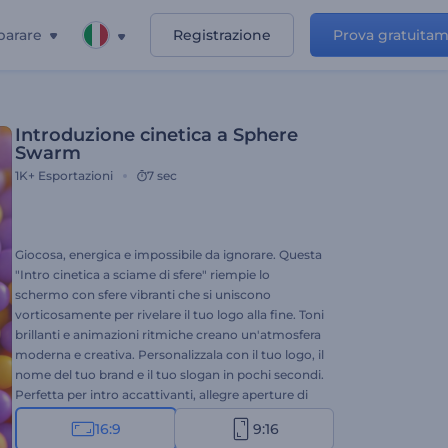
parare
Registrazione
Prova gratuita
Introduzione cinetica a Sphere
Swarm
1K+
Esportazioni
7 sec
Giocosa, energica e impossibile da ignorare. Questa
"Intro cinetica a sciame di sfere" riempie lo
schermo con sfere vibranti che si uniscono
vorticosamente per rivelare il tuo logo alla fine. Toni
brillanti e animazioni ritmiche creano un'atmosfera
moderna e creativa. Personalizzala con il tuo logo, il
nome del tuo brand e il tuo slogan in pochi secondi.
Perfetta per intro accattivanti, allegre aperture di
presentazioni, contenuti per bambini e altri progetti
16:9
9:16
divertenti. Provala subito!