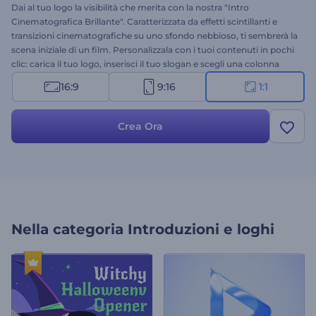
Dai al tuo logo la visibilità che merita con la nostra "Intro
Cinematografica Brillante". Caratterizzata da effetti scintillanti e
transizioni cinematografiche su uno sfondo nebbioso, ti sembrerà la
scena iniziale di un film. Personalizzala con i tuoi contenuti in pochi
clic: carica il tuo logo, inserisci il tuo slogan e scegli una colonna
sonora adatta. Perfetta per trailer, progetti cinematografici,
16:9
9:16
1:1
promozioni di alta qualità, intro per YouTube e molto altro. Crea ora
e fai brillare il tuo logo!
Crea Ora
Nella categoria
Introduzioni e loghi