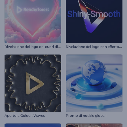
R
ivelazione del logo dei cuori di San Valentino
R
ivelazione del logo con effetto lucido e levigato
Apertura Golden Waves
Promo di notizie globali