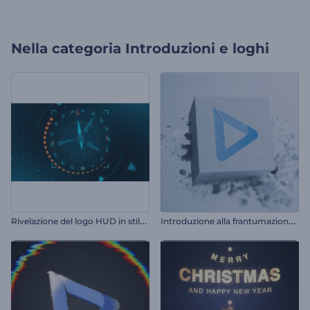
Nella categoria
Introduzioni e loghi
R
ivelazione del logo HUD in stile cinematografico
I
ntroduzione alla frantumazione del blocco di pietra