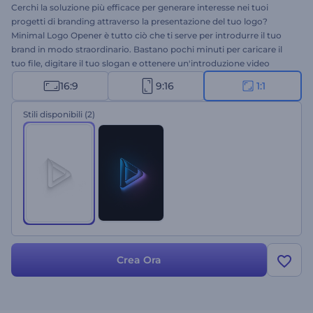
Cerchi la soluzione più efficace per generare interesse nei tuoi
progetti di branding attraverso la presentazione del tuo logo?
Minimal Logo Opener è tutto ciò che ti serve per introdurre il tuo
brand in modo straordinario. Bastano pochi minuti per caricare il
tuo file, digitare il tuo slogan e ottenere un'introduzione video
professionale. Usalo per le promozioni dei tuoi prodotti, le
16:9
9:16
1:1
presentazioni aziendali, le introduzioni alle presentazioni, gli spot
televisivi e molti altri progetti. Il tuo Minimal Logo Opener è a
Stili disponibili
(2)
portata di clic!
Crea Ora