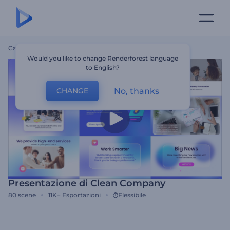
Casa
Modelli
Presentazione Di Clean Company
Would you like to change Renderforest language
to English?
No, thanks
CHANGE
Presentazione di Clean Company
80
scene
11K+
Esportazioni
Flessibile