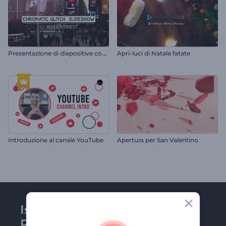
P
resentazione di diapositive con glitch cromatici
Apri-luci di Natale fatate
Introduzione al canale YouTube
Apertura per San Valentino
Iscriviti alla newsletter di
Renderforest