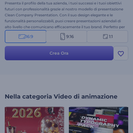
Presenta il profilo della tua azienda, i tuoi successi e i tuoi obiettivi
futuri con professionalità grazie al nostro modello di presentazione
Clean Company Presentation. Con il suo design elegante e le
funzionalità personalizzabili, puoi creare presentazioni aziendali di
alto livello che comunicano efficacemente il tuo brand. Perfetto per
presentare i tuoi servizi, portfolio, aggiornamenti, storie di
16:9
9:16
1:1
successo, report mensili o annuali e molti altri progetti aziendali.
Carica i tuoi file multimediali, aggiungi i tuoi testi e stupisci colleghi
e clienti con una presentazione eccezionale che ispira all'azione.
Crea Ora
Inizia subito!
Nella categoria
Video di animazione