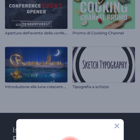
A
pertura dell'evento della conferenza
Promo di Cooking Channel
I
ntroduzione alla luna crescente del Ramadan
Tipografia a schizzo
Iscriviti alla newsletter di
Renderforest