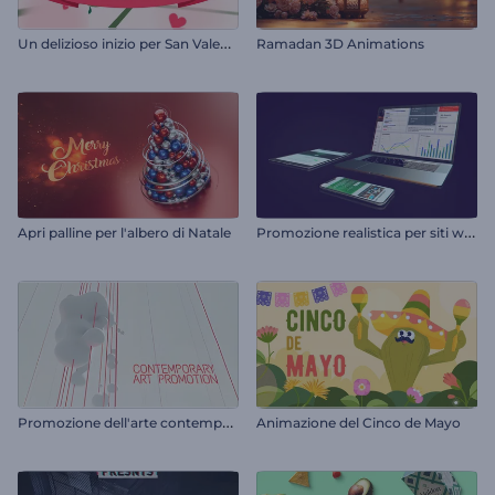
U
n delizioso inizio per San Valentino
Ramadan 3D Animations
P
romozione realistica per siti web e dispositivi mobili
Apri palline per l'albero di Natale
P
romozione dell'arte contemporanea
Animazione del Cinco de Mayo