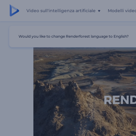
Video sull'intelligenza artificiale
Modelli vide
Casa
Modelli
Pacchetto Di Animazioni Per Titoli Puliti
Would you like to change Renderforest language to English?