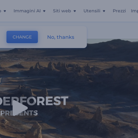
o
Immagini AI
Siti web
Utensili
Prezzi
Im
No, thanks
CHANGE