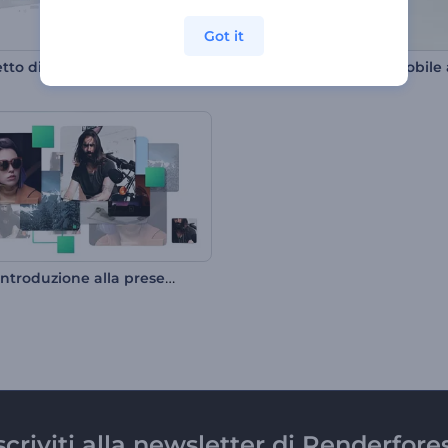
Got it
Pacchetto di animazione di icone definitivo
Breve introduzione alla presentazione
scriviti alla newsletter di Renderfore