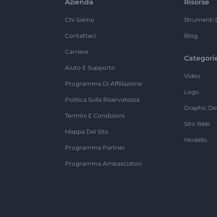
Azienda
Risorse
Chi Siamo
Strumenti 
Contattaci
Blog
Carriere
Categori
Aiuto E Supporto
Video
Programma Di Affiliazione
Logo
Politica Sulla Riservatezza
Graphic De
Termini E Condizioni
Sito Web
Mappa Del Sito
Modello
Programma Partner
Programma Ambasciatori