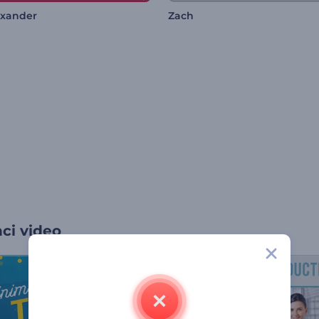
exander
Zach
ci video