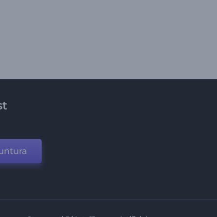
st
untura