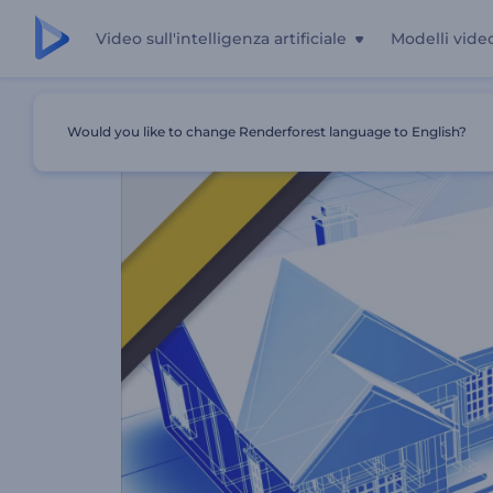
Video sull'intelligenza artificiale
Modelli vide
Casa
Modelli
Video Promozionale Di Un Prodotto O Ser
Would you like to change Renderforest language to English?