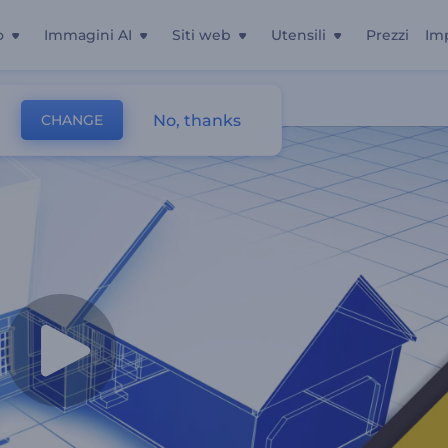
o
Immagini AI
Siti web
Utensili
Prezzi
Im
vizio
No, thanks
CHANGE