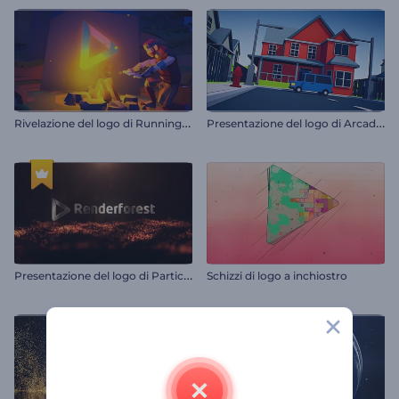
R
ivelazione del logo di Running Guardian
P
resentazione del logo di Arcade Pixels
P
resentazione del logo di Particle Waves
Schizzi di logo a inchiostro