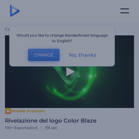
Casa
Modelli
Rivelazione Del Logo Color Blaze
Would you like to change Renderforest language
to English?
No, thanks
CHANGE
Modello Premium
Rivelazione del logo Color Blaze
51K+
Esportazioni
5 sec