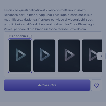
Lascia che questi delicati vortici al neon mettano in risalto
l'eleganza del tuo brand. Aggiungi il tuo logo e lascia che la sua
magnificenza risplenda. Perfetto per video di videogiochi, spot
pubblicitari, canali YouTube e molto altro. Usa Color Blaze Logo
Reveal per dare al tuo brand un tocco radioso. Provalo ora
gratuitamente.
Stili disponibili
(5)
Crea Ora