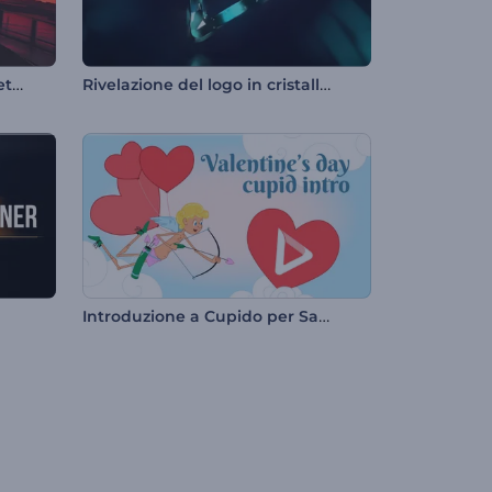
Rivelazione del logo in stile retro-futuristico
Rivelazione del logo in cristallo colorato
Introduzione a Cupido per San Valentino