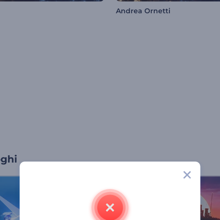
Andrea Ornetti
oghi