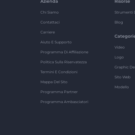
Azienda
Risorse
Chi Siamo
Strumenti 
Contattaci
Blog
Carriere
Categori
Aiuto E Supporto
Video
Programma Di Affiliazione
Logo
Politica Sulla Riservatezza
Graphic De
Termini E Condizioni
Sito Web
Mappa Del Sito
Modello
Programma Partner
Programma Ambasciatori