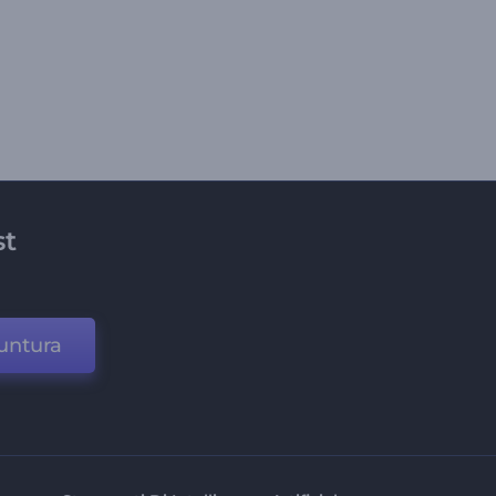
st
untura