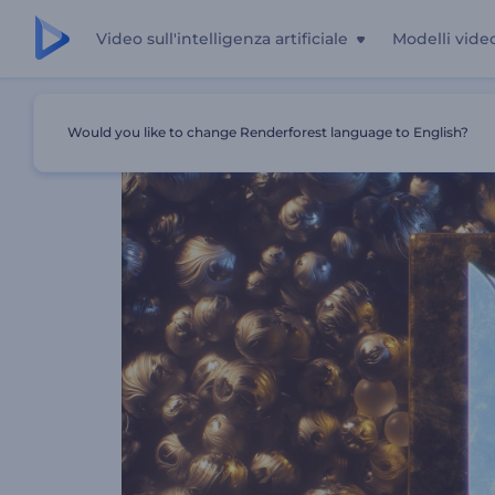
Video sull'intelligenza artificiale
Modelli vide
Casa
Modelli
Aprisfere Metalliche
Would you like to change Renderforest language to English?