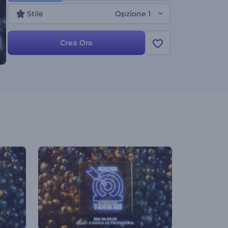
marketing super creativo. Provalo subito!
Stile
Opzione 1
Crea Ora