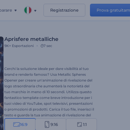
parare
Registrazione
Prova gratuita
Aprisfere metalliche
9K+
Esportazioni
7 sec
Cerchi la soluzione ideale per dare visibilità al tuo
brand e renderlo famoso? Usa Metallic Spheres
Opener per creare un'animazione di rivelazione del
logo straordinaria che aumenterà la notorietà del
tuo marchio in meno di 10 secondi. Utilizza questo
fantastico template come breve introduzione per i
tuoi video di YouTube, spot televisivi, presentazioni
o promozioni di prodotti. Carica il tuo file, inserisci il
testo e guarda la tua animazione di rivelazione del
logo professionale in pochi clic. È tutto ciò che ti
16:9
9:16
1:1
serve per stupire tutti con un approccio di