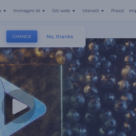
o
Immagini AI
Siti web
Utensili
Prezzi
Im
No, thanks
CHANGE