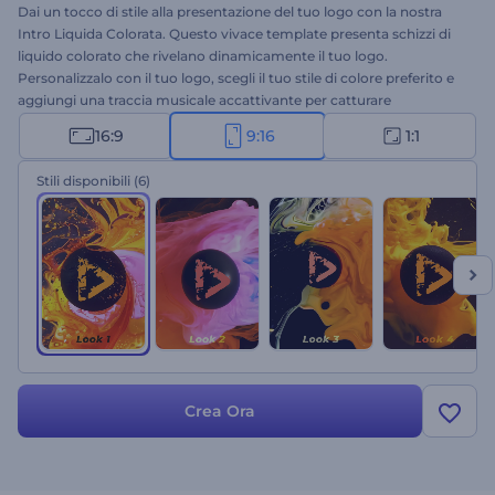
Dai un tocco di stile alla presentazione del tuo logo con la nostra
Intro Liquida Colorata. Questo vivace template presenta schizzi di
liquido colorato che rivelano dinamicamente il tuo logo.
Personalizzalo con il tuo logo, scegli il tuo stile di colore preferito e
aggiungi una traccia musicale accattivante per catturare
l'attenzione degli spettatori fin dall'inizio. Perfetto per promozioni
16:9
9:16
1:1
di prodotti o servizi, intro o outro di canali, aperture di
presentazioni, spot televisivi e molto altro. Provalo subito!
Stili disponibili
(6)
Crea Ora