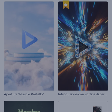
I
ntroduzione con vortice di particelle scintillanti
Apertura "Nuvole Pastello"