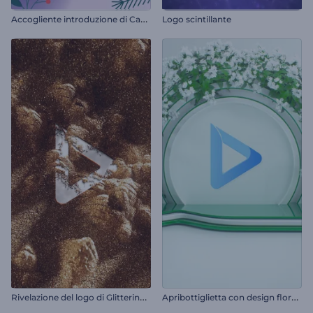
A
ccogliente introduzione di Capodanno
Logo scintillante
R
ivelazione del logo di Glittering Sand
A
pribottiglietta con design floreale