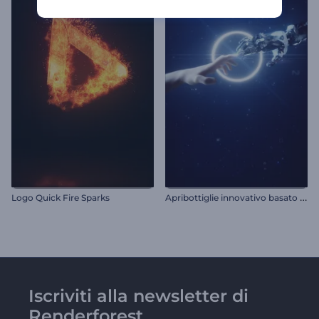
A
pribottiglie innovativo basato sull'intelligenza artificiale
Logo Quick Fire Sparks
Iscriviti alla newsletter di
Renderforest