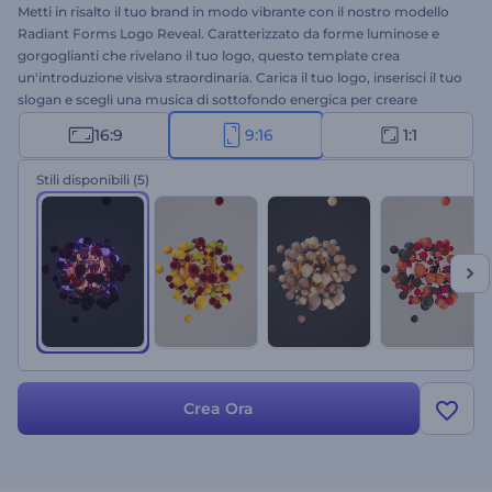
Metti in risalto il tuo brand in modo vibrante con il nostro modello
Radiant Forms Logo Reveal. Caratterizzato da forme luminose e
gorgoglianti che rivelano il tuo logo, questo template crea
un'introduzione visiva straordinaria. Carica il tuo logo, inserisci il tuo
slogan e scegli una musica di sottofondo energica per creare
un'introduzione indimenticabile che lascerà un'impressione
16:9
9:16
1:1
duratura sugli spettatori. Perfetto per introduzioni di brand e servizi,
video promozionali, aperture di presentazioni, chiusure di canali e
Stili disponibili
(5)
molti altri progetti. Crea ora e fai risaltare il tuo brand!
Crea Ora