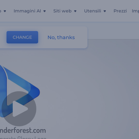
o
Immagini AI
Siti web
Utensili
Prezzi
Im
No, thanks
CHANGE