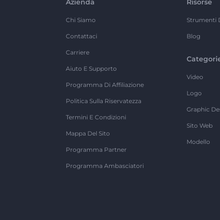
Azienda
Risorse
Chi Siamo
Strumenti 
Contattaci
Blog
Carriere
Categori
Aiuto E Supporto
Video
Programma Di Affiliazione
Logo
Politica Sulla Riservatezza
Graphic De
Termini E Condizioni
Sito Web
Mappa Del Sito
Modello
Programma Partner
Programma Ambasciatori