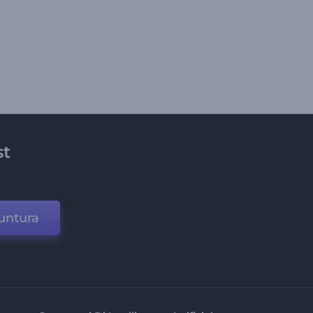
st
untura