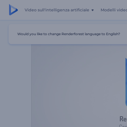
Video sull'intelligenza artificiale
Modelli vide
Casa
Modelli
Logo Aziendale Lucido
Would you like to change Renderforest language to English?