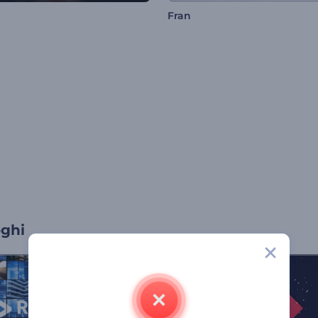
Fran
oghi