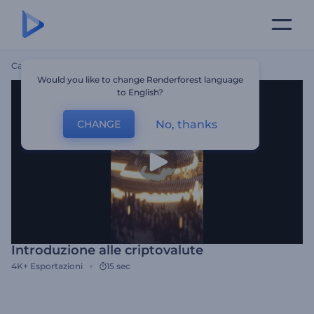
Casa
Modelli
Introduzione Alle Criptovalute
Would you like to change Renderforest language
to English?
No, thanks
CHANGE
Introduzione alle criptovalute
4K+
Esportazioni
15 sec