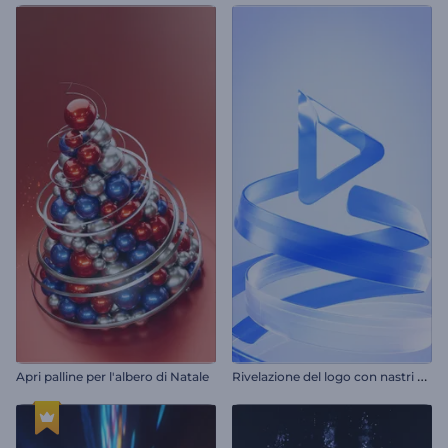
R
ivelazione del logo con nastri ondulati
Apri palline per l'albero di Natale