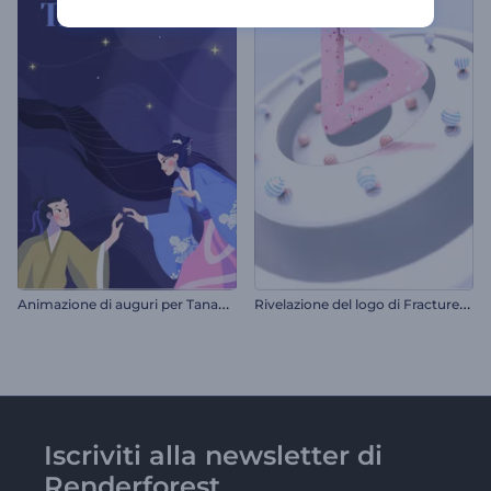
A
nimazione di auguri per Tanabata
R
ivelazione del logo di Fractured Sphere
Iscriviti alla newsletter di
Renderforest