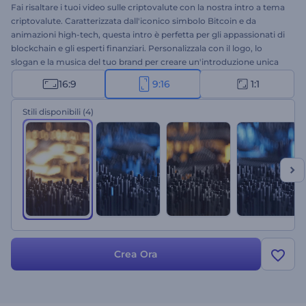
Fai risaltare i tuoi video sulle criptovalute con la nostra intro a tema
criptovalute. Caratterizzata dall'iconico simbolo Bitcoin e da
animazioni high-tech, questa intro è perfetta per gli appassionati di
blockchain e gli esperti finanziari. Personalizzala con il logo, lo
slogan e la musica del tuo brand per creare un'introduzione unica
per il tuo canale YouTube, webinar, presentazioni e qualsiasi altro
16:9
9:16
1:1
progetto legato alle criptovalute. Crea ora e lascia il segno nel
settore!
Stili disponibili
(4)
Crea Ora