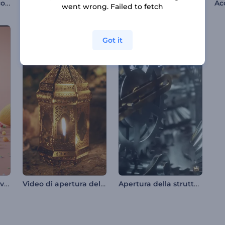
Introduzione al percorso di velocità in auto
Apribottiglie di cristallo per il Ramadan
Introduzione alla tecnologia dei microchip
went wrong. Failed to fetch
Got it
Introduzione alle uova di Pasqua colorate
Video di apertura del Ramadan di Luminary
Apertura della struttura del meccanismo