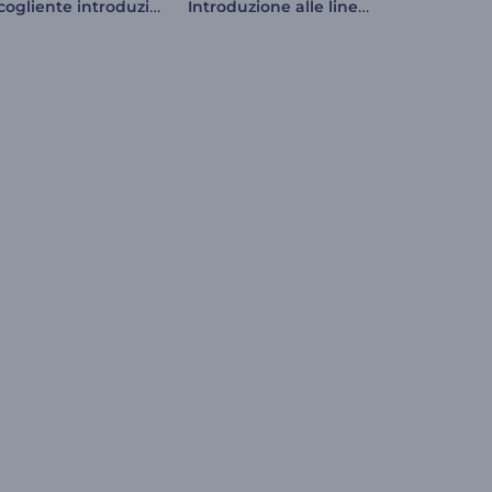
Accogliente introduzione di Capodanno
Introduzione alle linee di filatura pulite