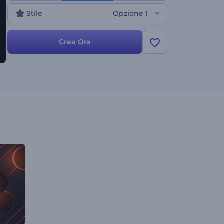
canali, promozioni di prodotti e molto altro.
Stile
Opzione 1
Provala subito!
Crea Ora