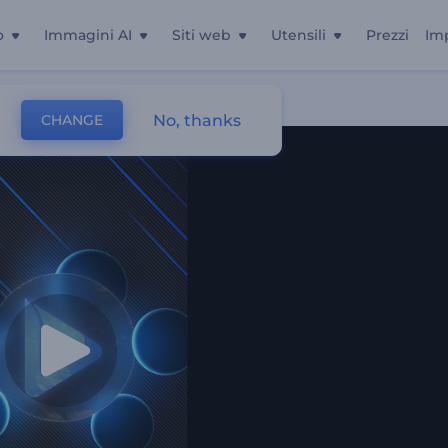
o
Immagini AI
Siti web
Utensili
Prezzi
Im
No, thanks
CHANGE