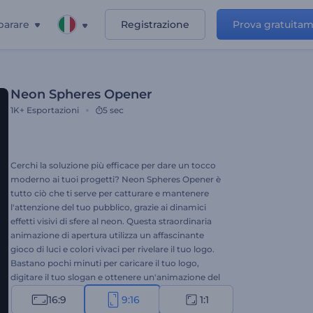
parare
Registrazione
Prova gratuita
Neon Spheres Opener
1K+
Esportazioni
5 sec
Cerchi la soluzione più efficace per dare un tocco
moderno ai tuoi progetti? Neon Spheres Opener è
tutto ciò che ti serve per catturare e mantenere
l'attenzione del tuo pubblico, grazie ai dinamici
effetti visivi di sfere al neon. Questa straordinaria
animazione di apertura utilizza un affascinante
gioco di luci e colori vivaci per rivelare il tuo logo.
Bastano pochi minuti per caricare il tuo logo,
digitare il tuo slogan e ottenere un'animazione del
logo professionale. Perfetta per promozioni di
16:9
9:16
1:1
brand, presentazioni aziendali, introduzioni di nuovi