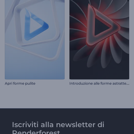
I
ntroduzione alle forme astratte vorticose
Apri forme pulite
Iscriviti alla newsletter di
Renderforest