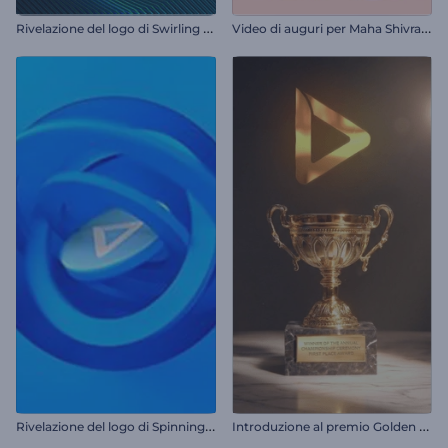
R
ivelazione del logo di Swirling Rings
V
ideo di auguri per Maha Shivratri
R
ivelazione del logo di Spinning Stripes
I
ntroduzione al premio Golden Trophy