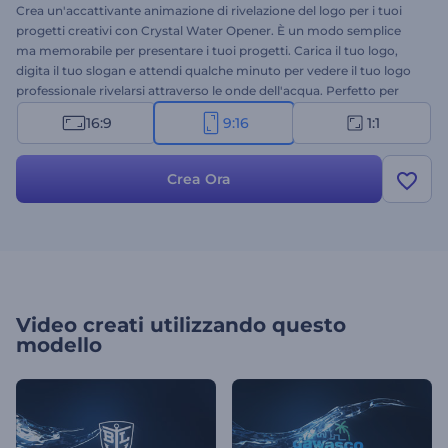
Crea un'accattivante animazione di rivelazione del logo per i tuoi
progetti creativi con Crystal Water Opener. È un modo semplice
ma memorabile per presentare i tuoi progetti. Carica il tuo logo,
digita il tuo slogan e attendi qualche minuto per vedere il tuo logo
professionale rivelarsi attraverso le onde dell'acqua. Perfetto per
promozioni di prodotti, presentazioni aziendali, introduzioni di
16:9
9:16
1:1
presentazioni, spot televisivi e molto altro. Fai un ulteriore passo
avanti per rendere il tuo marchio più riconoscibile con questo
modello ispirato alla natura. Provalo subito!
Crea Ora
Video creati utilizzando questo
modello