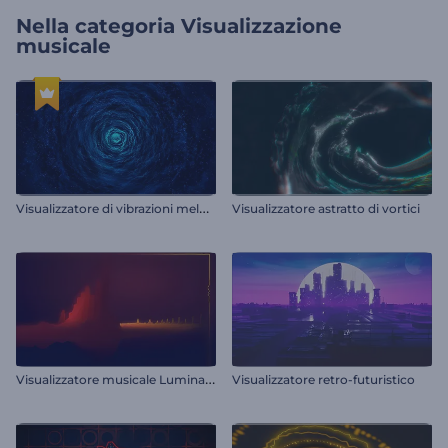
Nella categoria
Visualizzazione
musicale
V
isualizzatore di vibrazioni melodiche
Visualizzatore astratto di vortici
V
isualizzatore musicale Luminance
Visualizzatore retro-futuristico