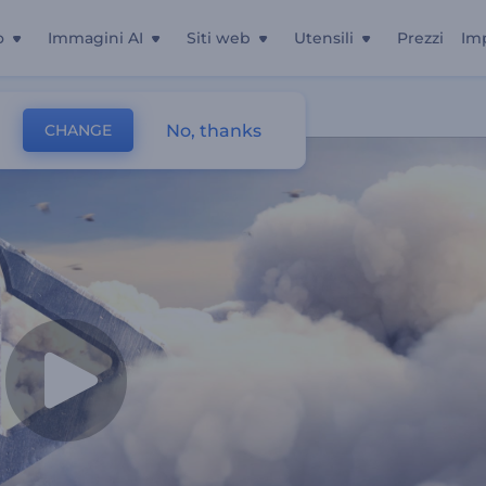
o
Immagini AI
Siti web
Utensili
Prezzi
Im
No, thanks
CHANGE