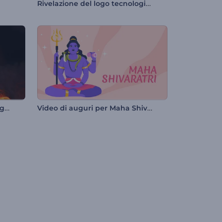
Rivelazione del logo tecnologico in 3D
Rivelazione del logo di Raging Flames
Video di auguri per Maha Shivratri