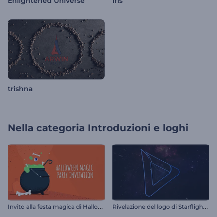
Enlightened Universe
Iris
trishna
Nella categoria
Introduzioni e loghi
I
nvito alla festa magica di Halloween
R
ivelazione del logo di Starflight: una scena traballante