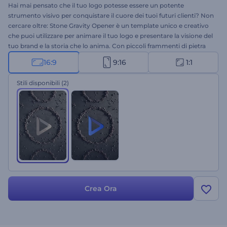
Hai mai pensato che il tuo logo potesse essere un potente
strumento visivo per conquistare il cuore dei tuoi futuri clienti? Non
cercare oltre: Stone Gravity Opener è un template unico e creativo
che puoi utilizzare per animare il tuo logo e presentare la visione del
tuo brand e la storia che lo anima. Con piccoli frammenti di pietra
animati che si avvicinano per formare il tuo logo, questa potente
16:9
9:16
1:1
animazione video conquisterà chiunque al primo sguardo. Per
creare la tua straordinaria animazione video, ti basterà caricare il
Stili disponibili
(2)
tuo logo, inserire lo slogan e attendere qualche minuto per
ottenere un'animazione professionale. Perfetta per aziende edili,
presentazioni di progetti architettonici o qualsiasi altro progetto
simile. Provala subito!
Crea Ora