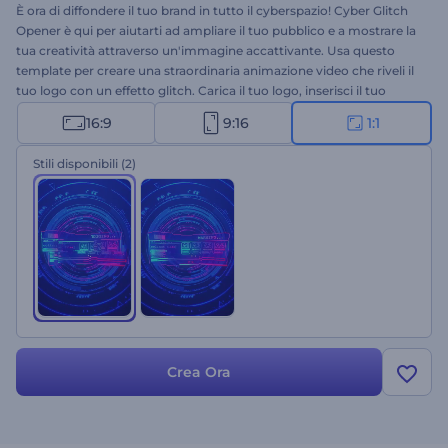
È ora di diffondere il tuo brand in tutto il cyberspazio! Cyber Glitch
Opener è qui per aiutarti ad ampliare il tuo pubblico e a mostrare la
tua creatività attraverso un'immagine accattivante. Usa questo
template per creare una straordinaria animazione video che riveli il
tuo logo con un effetto glitch. Carica il tuo logo, inserisci il tuo
slogan e ottieni un'apertura video professionale in pochi clic.
16:9
9:16
1:1
Perfetto per la promozione del brand, gli spot televisivi, le
presentazioni di aziende tecnologiche e molto altro ancora. Provalo
Stili disponibili
(2)
subito!
Crea Ora