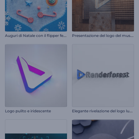
A
uguri di Natale con il flipper festivo
P
resentazione del logo del museo d'arte
E
legante rivelazione del logo lucido
Logo pulito e iridescente