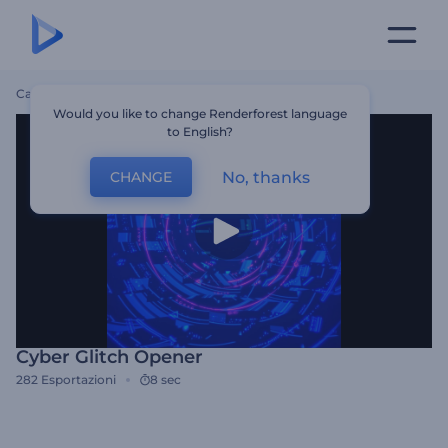
Casa
Modelli
Cyber Glitch Opener
Would you like to change Renderforest language
to English?
No, thanks
CHANGE
Cyber Glitch Opener
282
Esportazioni
8 sec