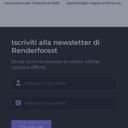
A
pribottiglie magico a forma di palla di neve
Animazioni per il Mawlid al-Nabi
Iscriviti alla newsletter di
Renderforest
Sii tra i primi a ricevere le nostre ultime
novità e offerte
Giuntura