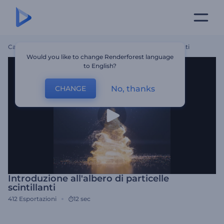
Casa
Modelli
Introduzione All'albero Di Particelle Scintillanti
Would you like to change Renderforest language
to English?
No, thanks
CHANGE
Introduzione all'albero di particelle
scintillanti
412
Esportazioni
12 sec