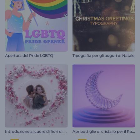
Apertura del Pride LGBTQ
Tipografia per gli auguri di Natale
I
ntroduzione al cuore di fiori di San Valentino
A
pribottiglie di cristallo per il Ramadan