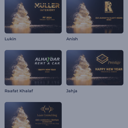
Lukin
Anish
Raafat Khalaf
Jahja