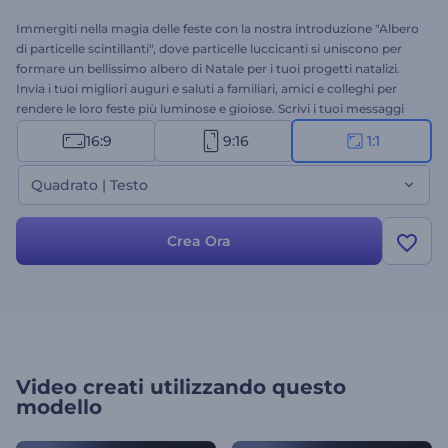
Immergiti nella magia delle feste con la nostra introduzione "Albero
di particelle scintillanti", dove particelle luccicanti si uniscono per
formare un bellissimo albero di Natale per i tuoi progetti natalizi.
Invia i tuoi migliori auguri e saluti a familiari, amici e colleghi per
rendere le loro feste più luminose e gioiose. Scrivi i tuoi messaggi
più affettuosi, carica il tuo logo e aggiungi una musica di
16:9
9:16
1:1
sottofondo festiva per un videomessaggio natalizio unico. Perfetto
per introduzioni natalizie, video di auguri, inviti a feste di Natale e
Quadrato | Testo
molti altri progetti. Provalo subito!
Crea Ora
Video creati utilizzando questo
modello