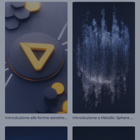
I
ntroduzione alle forme astratte 3D
I
ntroduzione a Metallic Sphere Blast