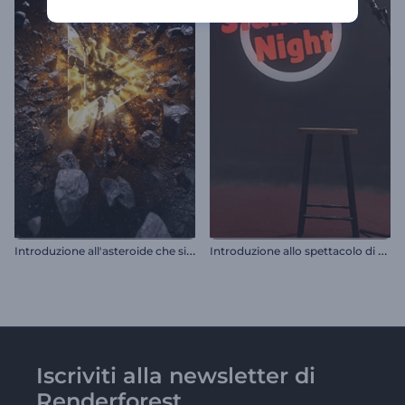
I
ntroduzione all'asteroide che si schianta
I
ntroduzione allo spettacolo di stand-up comedy
Iscriviti alla newsletter di
Renderforest