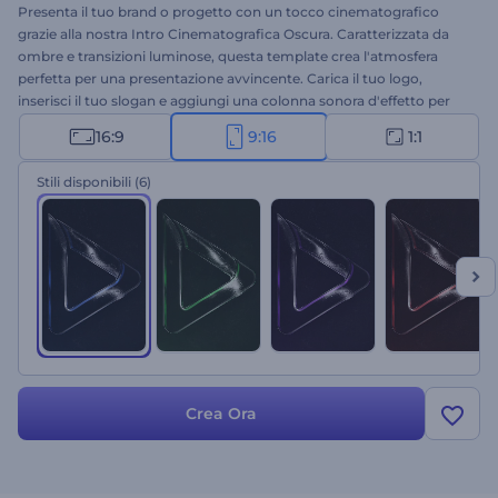
Presenta il tuo brand o progetto con un tocco cinematografico
grazie alla nostra Intro Cinematografica Oscura. Caratterizzata da
ombre e transizioni luminose, questa template crea l'atmosfera
perfetta per una presentazione avvincente. Carica il tuo logo,
inserisci il tuo slogan e aggiungi una colonna sonora d'effetto per
un'apertura memorabile. Ideale per promozioni aziendali o di
16:9
9:16
1:1
servizi, intro o outro di canali, introduzioni cinematografiche e
molto altro. Crea ora e coinvolgi il tuo pubblico fin dal primo
Stili disponibili
(6)
istante!
Crea Ora