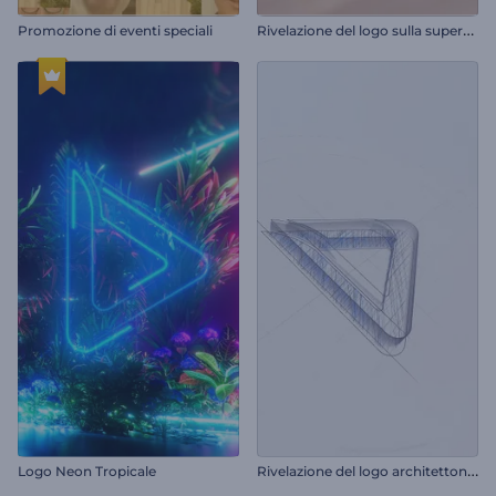
R
ivelazione del logo sulla superficie a mosaico
Promozione di eventi speciali
R
ivelazione del logo architettonico
Logo Neon Tropicale