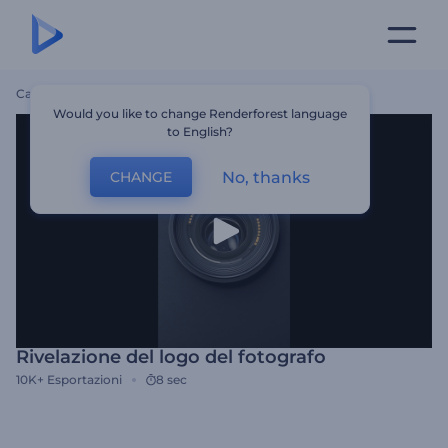
Casa
Modelli
Rivelazione Del Logo Del Fotografo
Would you like to change Renderforest language
to English?
No, thanks
CHANGE
Rivelazione del logo del fotografo
10K+
Esportazioni
8 sec