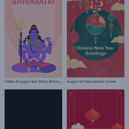
V
ideo di auguri per Maha Shivratri
Auguri di Capodanno cinese