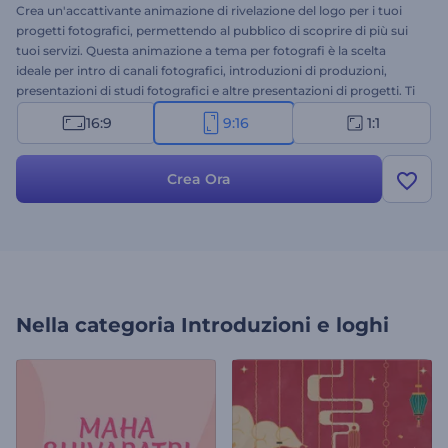
Crea un'accattivante animazione di rivelazione del logo per i tuoi
progetti fotografici, permettendo al pubblico di scoprire di più sui
tuoi servizi. Questa animazione a tema per fotografi è la scelta
ideale per intro di canali fotografici, introduzioni di produzioni,
presentazioni di studi fotografici e altre presentazioni di progetti. Ti
basterà trascinare e rilasciare il tuo file, aggiungere la didascalia e
16:9
9:16
1:1
goderti la tua animazione video professionale in pochi clic. Prova
subito questo modello!
Crea Ora
Nella categoria
Introduzioni e loghi