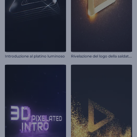
R
ivelazione del logo della saldatura
Introduzione al platino luminoso