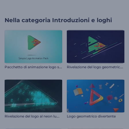
Nella categoria
Introduzioni e loghi
P
acchetto di animazione logo semplice
R
ivelazione del logo geometrico piatto
R
ivelazione del logo al neon luminoso
Logo geometrico divertente