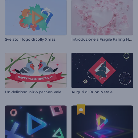
I
ntroduzione a Fragile Falling Hearts
Svelato il logo di Jolly Xmas
U
n delizioso inizio per San Valentino
Auguri di Buon Natale