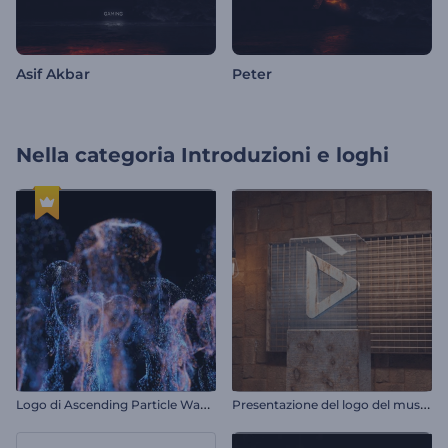
Asif Akbar
Peter
Nella categoria
Introduzioni e loghi
L
ogo di Ascending Particle Waves
P
resentazione del logo del museo d'arte