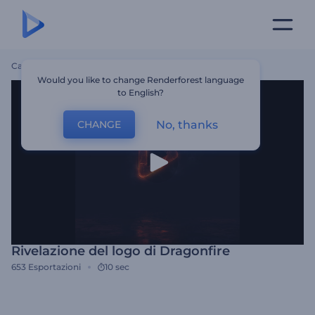
Casa
Modelli
Rivelazione Del Logo Di Dragonfire
Would you like to change Renderforest language
to English?
No, thanks
CHANGE
Rivelazione del logo di Dragonfire
653
Esportazioni
10 sec