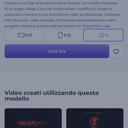
Guarda il tuo logo prendere forma e rivelarsi con il soffio infuocato
di un drago. Allega il tuo file multimediale, modifica lo slogan e
preparati a ricevere la tua animazione video professionale. Usala per
intro di canali, video aziendali, introduzioni di presentazioni e altri
progetti. Mostra la potenza del tuo brand con Dragonfire Logo
Reveal. Provalo oggi stesso!
16:9
9:16
1:1
Crea Ora
Video creati utilizzando questo
modello