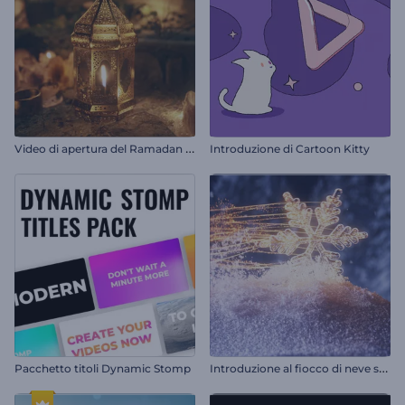
V
ideo di apertura del Ramadan di Luminary
Introduzione di Cartoon Kitty
I
ntroduzione al fiocco di neve scintillante
Pacchetto titoli Dynamic Stomp