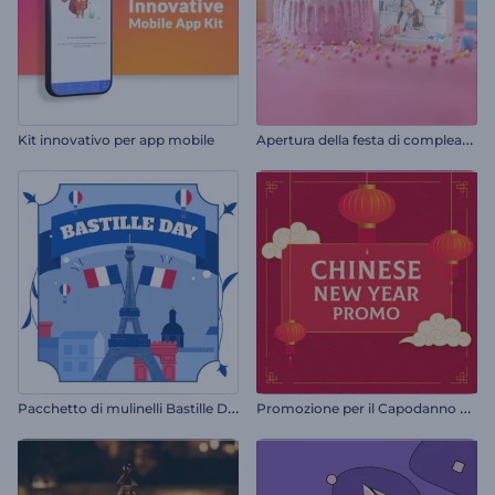
A
pertura della festa di compleanno
Kit innovativo per app mobile
P
acchetto di mulinelli Bastille Day
P
romozione per il Capodanno cinese