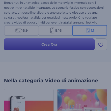
Benvenuti in un magico paese delle meraviglie invernale con il
nostro intro natalizio incantato. Lo scenario festivo con decorazioni
colorate, un uccellino allegro e uno scoiattolo giocoso crea una
calda atmosfera natalizia per qualsiasi messaggio. Che vogliate
creare video di auguri, inviti per eventi natalizi, annunci festivi o
introduzioni per le feste, questo affascinante modello è la scelta
16:9
9:16
1:1
perfetta. Personalizzare il vostro video è facile e veloce: caricate il
vostro logo, aggiungete gli auguri di Natale e scegliete una traccia
musicale. Provatelo subito!
Crea Ora
Nella categoria
Video di animazione