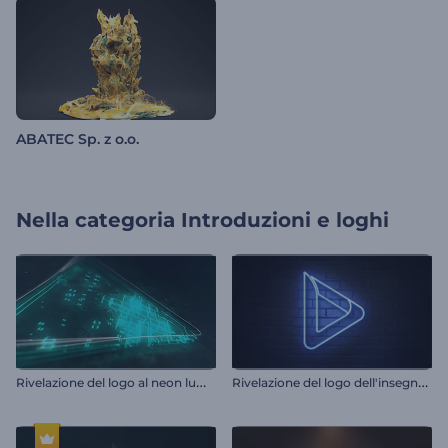
ABATEC Sp. z o.o.
Nella categoria
Introduzioni e loghi
R
ivelazione del logo al neon luminoso
R
ivelazione del logo dell'insegna al neon