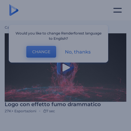
Casa
Modelli
Logo Con Effetto Fumo Drammatico
Would you like to change Renderforest language
to English?
No, thanks
CHANGE
Logo con effetto fumo drammatico
27K+
Esportazioni
7 sec