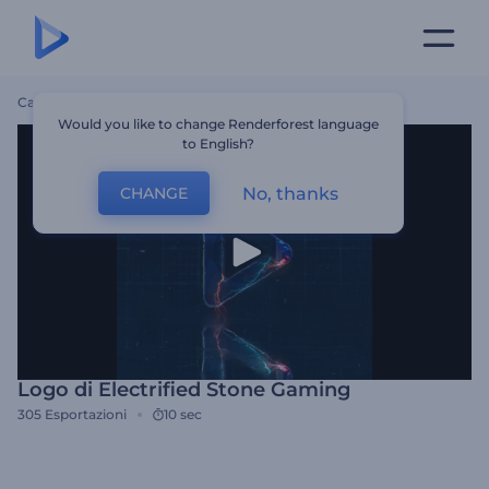
Casa
Modelli
Logo Di Electrified Stone Gaming
Would you like to change Renderforest language
to English?
No, thanks
CHANGE
Logo di Electrified Stone Gaming
305
Esportazioni
10 sec