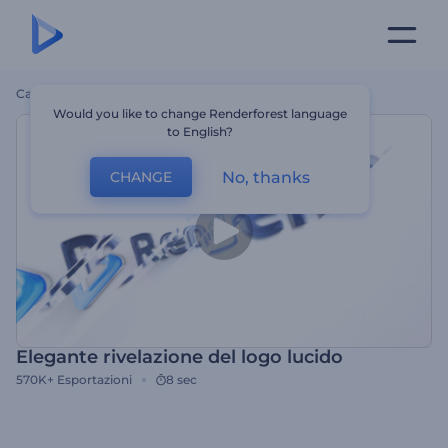
Casa
Modelli
Elegante Rivelazione Del Logo Lucido
Would you like to change Renderforest language
to English?
No, thanks
CHANGE
Elegante rivelazione del logo lucido
570K+
Esportazioni
8 sec